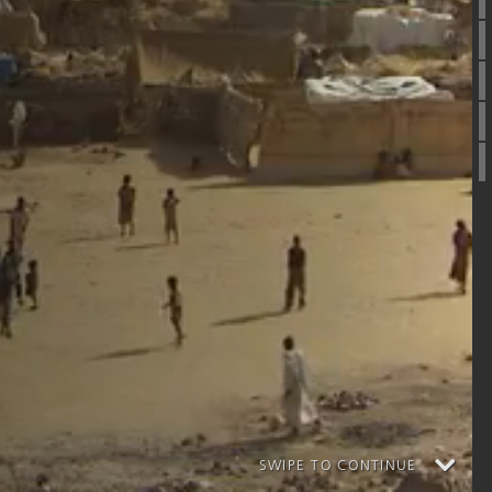
Facts
03 Z-3ha
Genfer Konvention
International Schutzb.
Humanitäres Visum
Flüchtling
Migrant/in
Globaler Pakt Fl.
Binnenvertriebene
SWIPE TO CONTINUE
Komplemtärer Schutz