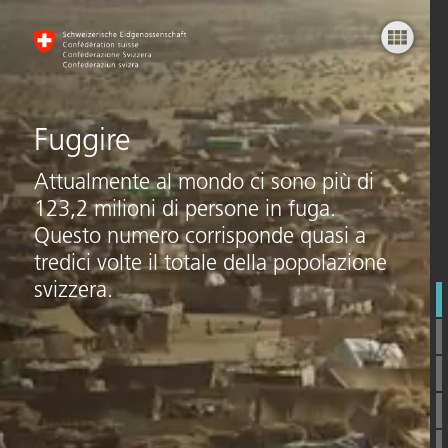
Fuggire
Facts
Termini
Fuggire
Paesi
Attualmente al mondo ci sono più di
123,2 milioni di persone in fuga.
Persone
Questo numero corrisponde quasi a
tredici volte il totale della popolazione
E tu?
svizzera.
CH-Asilo
Prospettive
Links