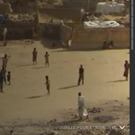
Facts
03 Z-3ha
Genfer Konvention
International Schutzb.
Humanitäres Visum
Flüchtling
Migrant/in
Globaler Pakt Fl.
Binnenvertriebene
GLISSEZ POUR CONTINUER
Komplemtärer Schutz