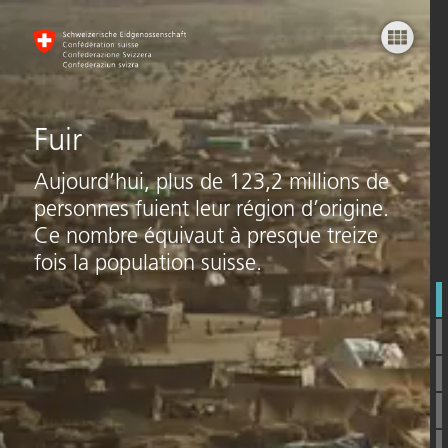
Fuir
Faits
Termes
Fuir
Pays
Aujourd’hui, plus de 123,2 millions de
personnes fuient leur région d’origine.
Gens
Ce nombre équivaut à presque treize
fois la population suisse.
Et toi?
CH-Asile
Perspectives
Liens