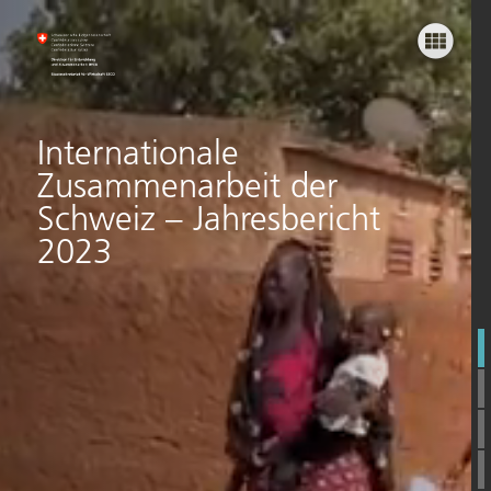
Einstieg
Grundversorgung
Wirtschaft
Internationale
Zusammenarbeit der
Frieden
Schweiz – Jahresbericht
Umwelt
2023
Krisen
Statistik
Fit4Purpose